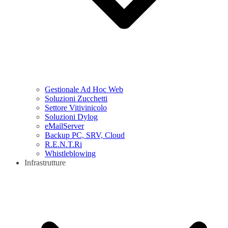
Gestionale Ad Hoc Web
Soluzioni Zucchetti
Settore Vitivinicolo
Soluzioni Dylog
eMailServer
Backup PC, SRV, Cloud
R.E.N.T.Ri
Whistleblowing
Infrastrutture